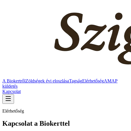
A Biokertről
Zöldségek évi eloszlása
Tagság
Elérhetőség
AMAP
küldetés
Kapcsolat
Elérhetőség
Kapcsolat a Biokerttel