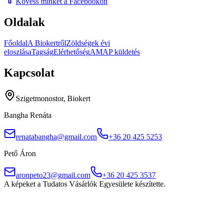
Kövess minket a Facebookon
Oldalak
Főoldal
A Biokertről
Zöldségek évi
eloszlása
Tagság
Elérhetőség
AMAP küldetés
Kapcsolat
Szigetmonostor, Biokert
Bangha Renáta
renatabangha@gmail.com
+36 20 425 5253
Pető Áron
aronpeto23@gmail.com
+36 20 425 3537
A képeket a Tudatos Vásárlók Egyesülete készítette.