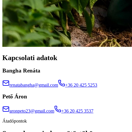
Kapcsolati adatok
Bangha Renáta
renatabangha@gmail.com
+36 20 425 5253
Pető Áron
aronpeto23@gmail.com
+36 20 425 3537
Átadópontok